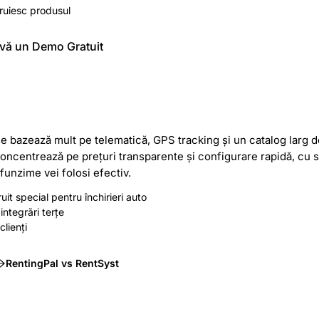
truiesc produsul
vă un Demo Gratuit
 bazează mult pe telematică, GPS tracking și un catalog larg de
concentrează pe prețuri transparente și configurare rapidă, cu su
unzime vei folosi efectiv.
it special pentru închirieri auto
ntegrări terțe
clienți
RentingPal vs RentSyst