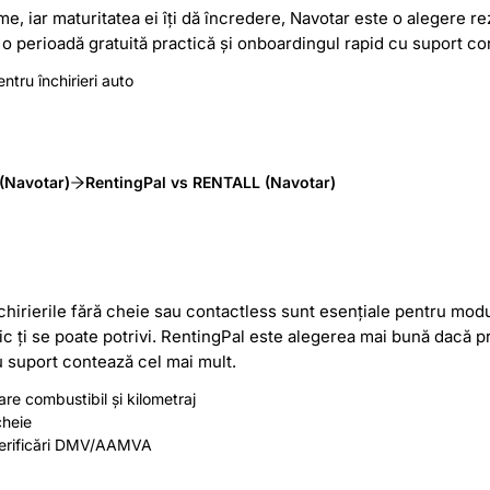
e, iar maturitatea ei îți dă încredere, Navotar este o alegere r
 o perioadă gratuită practică și onboardingul rapid cu suport co
tru închirieri auto
 (Navotar)
RentingPal vs RENTALL (Navotar)
chirierile fără cheie sau contactless sunt esențiale pentru mod
c ți se poate potrivi. RentingPal este alegerea mai bună dacă pr
u suport contează cel mai mult.
re combustibil și kilometraj
cheie
u verificări DMV/AAMVA