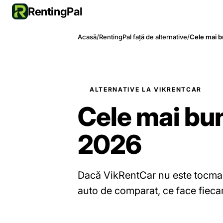
RentingPal
Acasă
/
RentingPal față de alternative
/
Cele mai b
ALTERNATIVE LA VIKRENTCAR
Cele mai bun
2026
Dacă VikRentCar nu este tocmai p
auto de comparat, ce face fiecare