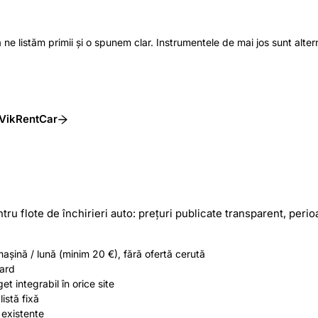
e listăm primii și o spunem clar. Instrumentele de mai jos sunt altern
 VikRentCar
tru flote de închirieri auto: prețuri publicate transparent, perio
mașină / lună (minim 20 €), fără ofertă cerută
card
t integrabil în orice site
listă fixă
 existente