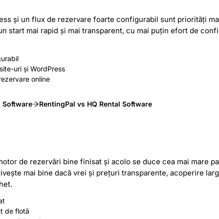
s și un flux de rezervare foarte configurabil sunt priorități m
n start mai rapid și mai transparent, cu mai puțin efort de confi
gurabil
site-uri și WordPress
 rezervare online
l Software
RentingPal vs HQ Rental Software
motor de rezervări bine finisat și acolo se duce cea mai mare par
vește mai bine dacă vrei și prețuri transparente, acoperire largă
het.
at
t de flotă