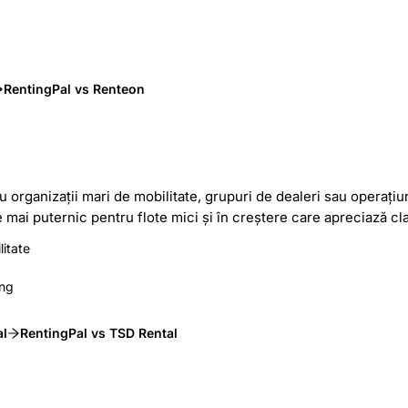
RentingPal vs Renteon
u organizații mari de mobilitate, grupuri de dealeri sau operațiu
mai puternic pentru flote mici și în creștere care apreciază clar
litate
ing
al
RentingPal vs TSD Rental