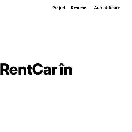
Autentificare
Prețuri
Resurse
kRentCar în