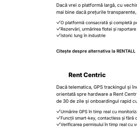
Dacă vrei o platformă largă, cu vechim
mai bine dacă prețurile transparente,
O platformă consacrată și completă pen
Rezervări, urmărirea flotei și raportare
Istoric lung în industrie
Citește despre alternativa la RENTALL
Rent Centric
Dacă telematica, GPS trackingul și în
orientată spre hardware a Rent Centri
de 30 de zile și onboardingul rapid c
Urmărire GPS în timp real cu monitoriza
Funcții smart-key, contactless și fără 
Verificarea permisului în timp real c