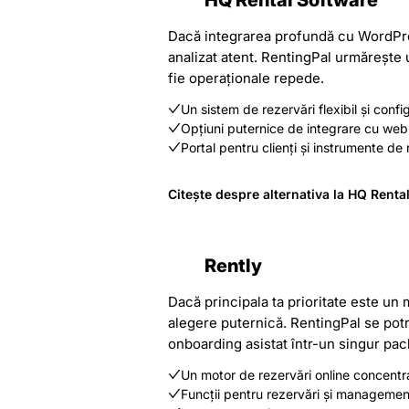
HQ Rental Software
Dacă integrarea profundă cu WordPres
analizat atent. RentingPal urmărește u
fie operaționale repede.
Un sistem de rezervări flexibil și confi
Opțiuni puternice de integrare cu web
Portal pentru clienți și instrumente de
Citește despre alternativa la HQ Renta
Rently
Dacă principala ta prioritate este un 
alegere puternică. RentingPal se potri
onboarding asistat într-un singur pac
Un motor de rezervări online concentr
Funcții pentru rezervări și managemen