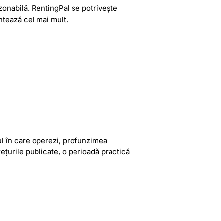
ezonabilă. RentingPal se potrivește
ntează cel mai mult.
ul în care operezi, profunzimea
ețurile publicate, o perioadă practică