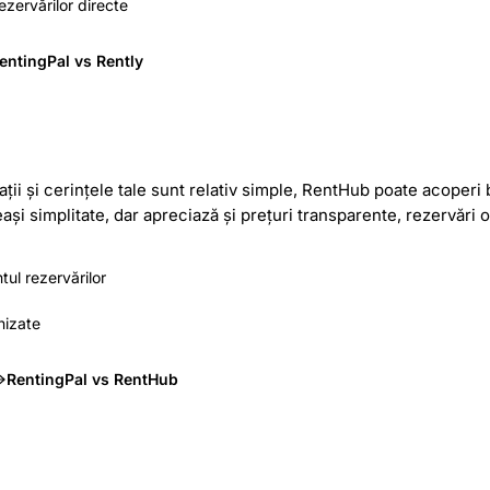
ezervărilor directe
entingPal vs Rently
ții și cerințele tale sunt relativ simple, RentHub poate acoper
și simplitate, dar apreciază și prețuri transparente, rezervări on
l rezervărilor
nizate
RentingPal vs RentHub