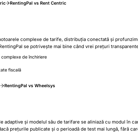
ric
RentingPal vs Rent Centric
otoarele complexe de tarife, distribuția conectată și profunzim
RentingPal se potrivește mai bine când vrei prețuri transparente
i complexe de închiriere
tate fiscală
RentingPal vs Wheelsys
ile adaptive și modelul său de tarifare se aliniază cu modul în c
că prețurile publicate și o perioadă de test mai lungă, fără card,