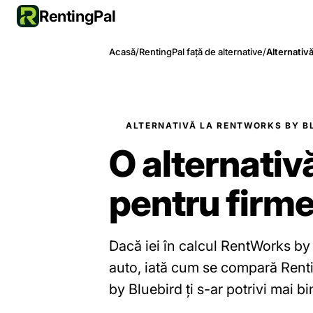
RentingPal
Acasă
/
RentingPal față de alternative
/
Alternativ
ALTERNATIVĂ LA RENTWORKS BY B
O alternativ
pentru firme
Dacă iei în calcul RentWorks by 
auto, iată cum se compară Renti
by Bluebird ți s-ar potrivi mai bi