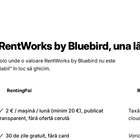
 RentWorks by Bluebird, una l
Acolo unde o valoare RentWorks by Bluebird nu este
abil” în loc să ghicim.
RentingPal
R
2 € / mașină / lună (minim 20 €), publicat
Taxă 
transparent, fără ofertă cerută
cloud
30 de zile gratuit, fără card
Varia