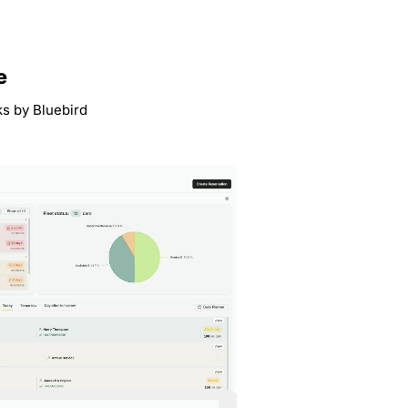
e
ks by Bluebird