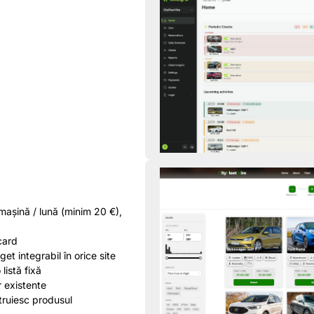
mașină / lună (minim 20 €),
card
et integrabil în orice site
 listă fixă
r existente
truiesc produsul