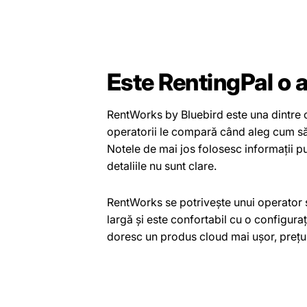
Este RentingPal o 
RentWorks by Bluebird este una dintre o
operatorii le compară când aleg cum să g
Notele de mai jos folosesc informații pu
detaliile nu sunt clare.
RentWorks se potrivește unui operator 
largă și este confortabil cu o configura
doresc un produs cloud mai ușor, prețuri