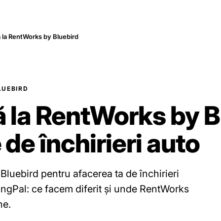
ă la RentWorks by Bluebird
LUEBIRD
ă la RentWorks by B
 de închirieri auto
Bluebird pentru afacerea ta de închirieri
ngPal: ce facem diferit și unde RentWorks
ne.