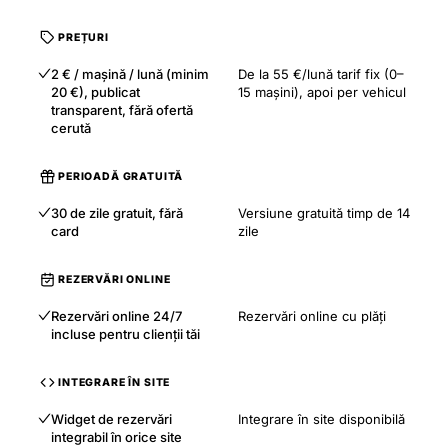
PREȚURI
2 € / mașină / lună (minim
De la 55 €/lună tarif fix (0–
20 €), publicat
15 mașini), apoi per vehicul
transparent, fără ofertă
cerută
PERIOADĂ GRATUITĂ
30 de zile gratuit, fără
Versiune gratuită timp de 14
card
zile
REZERVĂRI ONLINE
Rezervări online 24/7
Rezervări online cu plăți
incluse pentru clienții tăi
INTEGRARE ÎN SITE
Widget de rezervări
Integrare în site disponibilă
integrabil în orice site