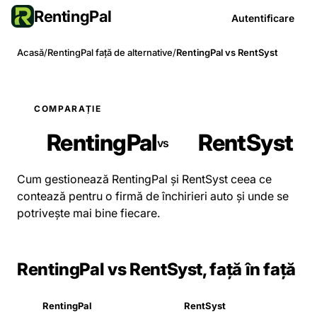
RentingPal
Autentificare
Acasă
/
RentingPal față de alternative
/
RentingPal vs RentSyst
COMPARAȚIE
RentingPal
RentSyst
vs
Cum gestionează RentingPal și RentSyst ceea ce
contează pentru o firmă de închirieri auto și unde se
potrivește mai bine fiecare.
RentingPal vs RentSyst, față în față
RentingPal
RentSyst