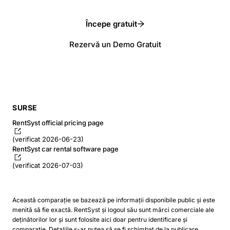
Începe gratuit
Rezervă un Demo Gratuit
SURSE
RentSyst official pricing page
(verificat 2026-06-23)
RentSyst car rental software page
(verificat 2026-07-03)
Această comparație se bazează pe informații disponibile public și este
menită să fie exactă. RentSyst și logoul său sunt mărci comerciale ale
deținătorilor lor și sunt folosite aici doar pentru identificare și
comparație. Detaliile s-ar putea să se fi schimbat de la publicare.