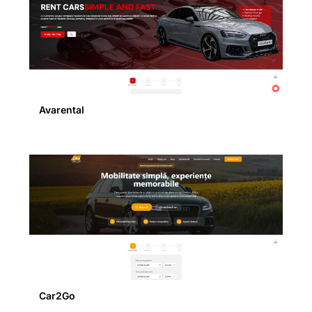
Avarental
Car2Go