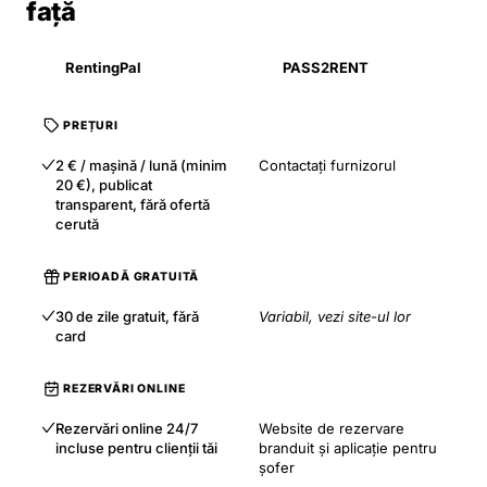
față
RentingPal
PASS2RENT
PREȚURI
2 € / mașină / lună (minim
Contactați furnizorul
20 €), publicat
transparent, fără ofertă
cerută
PERIOADĂ GRATUITĂ
30 de zile gratuit, fără
Variabil, vezi site-ul lor
card
REZERVĂRI ONLINE
Rezervări online 24/7
Website de rezervare
incluse pentru clienții tăi
branduit și aplicație pentru
șofer