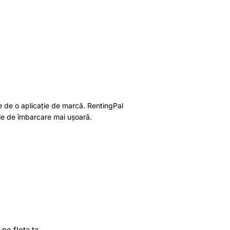
 de o aplicație de marcă. RentingPal
cale de îmbarcare mai ușoară.
pe flota ta.