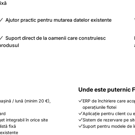
fixă
Ajutor practic pentru mutarea datelor existente
Suport direct de la oamenii care construiesc
produsul
Unde este puternic F
așină / lună (minim 20 €),
ERP de închiriere care acop
operațiunile flotei
ard
Aplicație pentru client cu 
t integrabil în orice site
Sistem de rezervare pe sit
listă fixă
Suport pentru modele de în
 existente