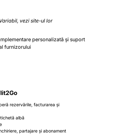
Variabil, vezi site-ul lor
Implementare personalizată și suport
al furnizorului
lit2Go
eră rezervările, facturarea și
etichetă albă
e
chiriere, partajare și abonament