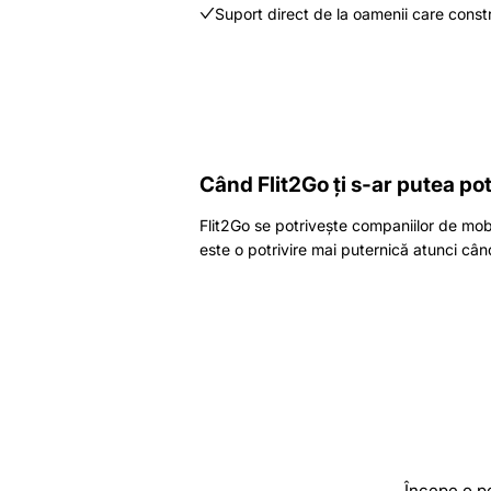
Suport direct de la oamenii care const
Când Flit2Go ți s-ar putea pot
Flit2Go se potrivește companiilor de mo
este o potrivire mai puternică atunci când
Începe o pe