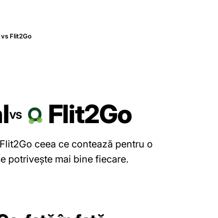
 vs Flit2Go
l
Flit2Go
vs
Flit2Go ceea ce contează pentru o
se potrivește mai bine fiecare.