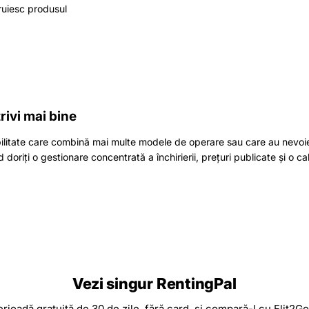
ruiesc produsul
rivi mai bine
bilitate care combină mai multe modele de operare sau care au nevoie
 doriți o gestionare concentrată a închirierii, prețuri publicate și o 
Vezi singur RentingPal
rioadă gratuită de 30 de zile, fără card, și compară-l cu Flit2Go 