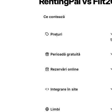
RentingPal vs Flit2G
Ce contează
Prețuri
Perioadă gratuită
Rezervări online
Integrare în site
Limbi