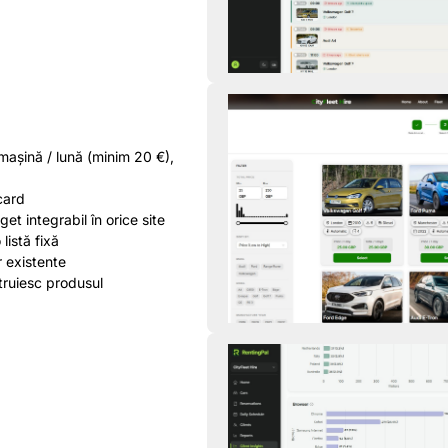
mașină / lună (minim 20 €),
card
et integrabil în orice site
 listă fixă
r existente
truiesc produsul