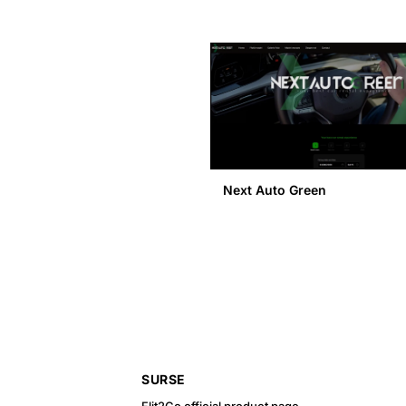
Next Auto Green
SURSE
Flit2Go official product page