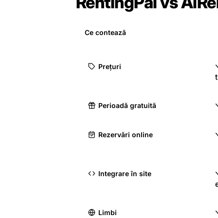
RentingPal vs AiRen
Ce contează
Prețuri
Perioadă gratuită
Rezervări online
Integrare în site
Limbi