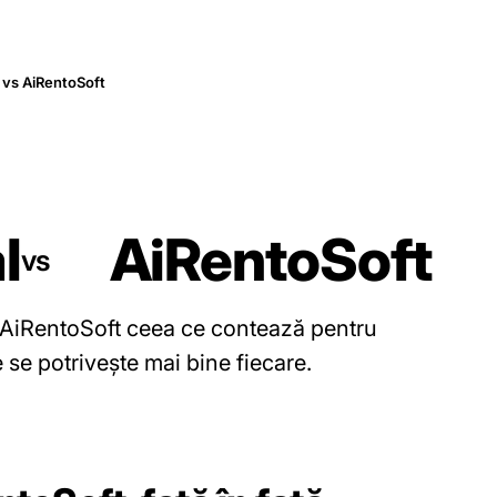
 vs AiRentoSoft
l
AiRentoSoft
vs
AiRentoSoft ceea ce contează pentru
e se potrivește mai bine fiecare.