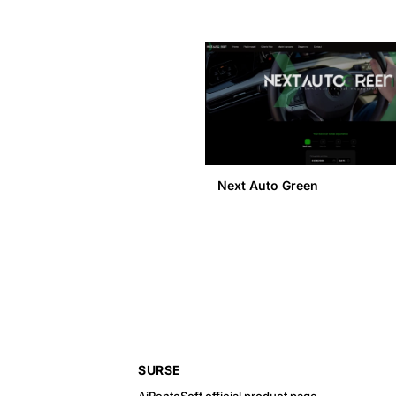
Next Auto Green
SURSE
AiRentoSoft official product page