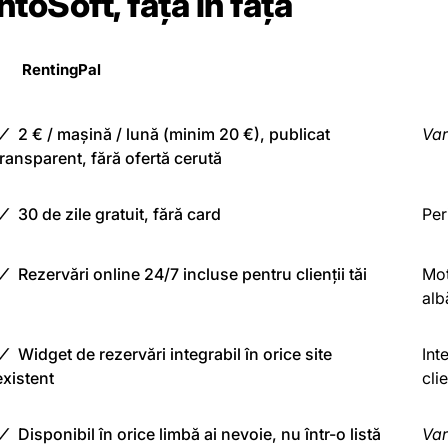
toSoft, față în față
RentingPal
2 € / mașină / lună (minim 20 €), publicat
Var
transparent, fără ofertă cerută
30 de zile gratuit, fără card
Per
Rezervări online 24/7 incluse pentru clienții tăi
Mot
alb
Widget de rezervări integrabil în orice site
Int
existent
clie
Disponibil în orice limbă ai nevoie, nu într-o listă
Var