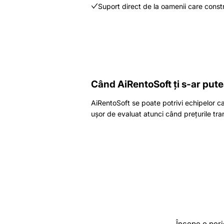
Suport direct de la oamenii care const
Când AiRentoSoft ți s-ar pute
AiRentoSoft se poate potrivi echipelor car
ușor de evaluat atunci când prețurile tran
Începe o peri