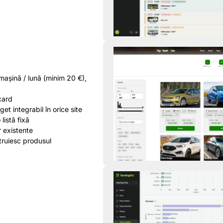
mașină / lună (minim 20 €),
card
et integrabil în orice site
 listă fixă
r existente
truiesc produsul