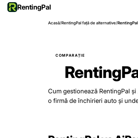
RentingPal
Acasă
/
RentingPal față de alternative
/
RentingPal
COMPARAȚIE
RentingPa
Cum gestionează RentingPal și 
o firmă de închirieri auto și und