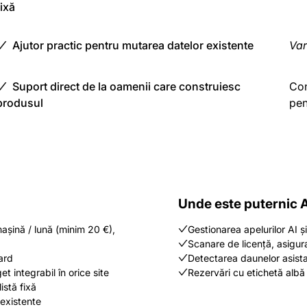
fixă
Ajutor practic pentru mutarea datelor existente
Var
Suport direct de la oamenii care construiesc
Con
produsul
pen
Unde este puternic 
așină / lună (minim 20 €),
Gestionarea apelurilor AI ș
Scanare de licență, asigur
ard
Detectarea daunelor asist
t integrabil în orice site
Rezervări cu etichetă albă 
listă fixă
 existente