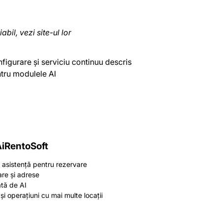
iabil, vezi site-ul lor
figurare și serviciu continuu descris
tru modulele AI
AiRentoSoft
i asistență pentru rezervare
are și adrese
ată de AI
și operațiuni cu mai multe locații