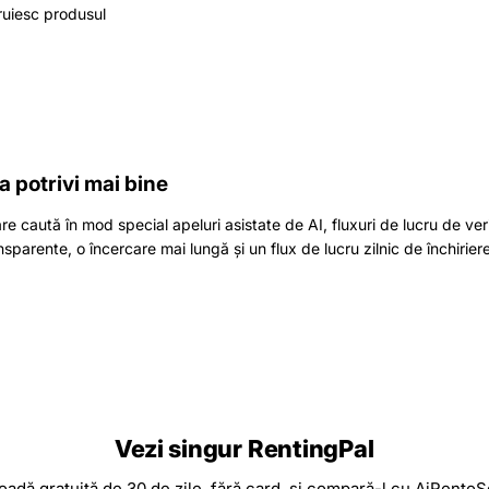
ruiesc produsul
a potrivi mai bine
e caută în mod special apeluri asistate de AI, fluxuri de lucru de ver
sparente, o încercare mai lungă și un flux de lucru zilnic de închirier
Vezi singur RentingPal
oadă gratuită de 30 de zile, fără card, și compară-l cu AiRentoSof