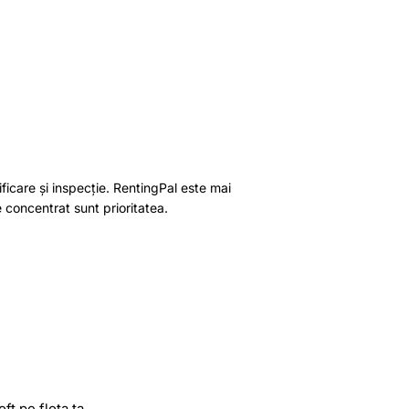
ificare și inspecție. RentingPal este mai
e concentrat sunt prioritatea.
t pe flota ta.