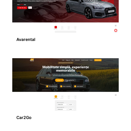
Avarental
Car2Go