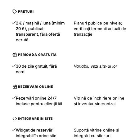
PREȚURI
2 € / mașină / lună (minim
Planuri publice pe nivele;
20 €), publicat
verificați termenii actuali de
transparent, fără ofertă
tranzacție
cerută
PERIOADĂ GRATUITĂ
30 de zile gratuit, fără
Variabil, vezi site-ul lor
card
REZERVĂRI ONLINE
Rezervări online 24/7
Vitrină de închiriere online
incluse pentru clienții tăi
și inventar sincronizat
INTEGRARE ÎN SITE
Widget de rezervări
Suportă vitrine online și
integrabil în orice site
integrări cu site-uri