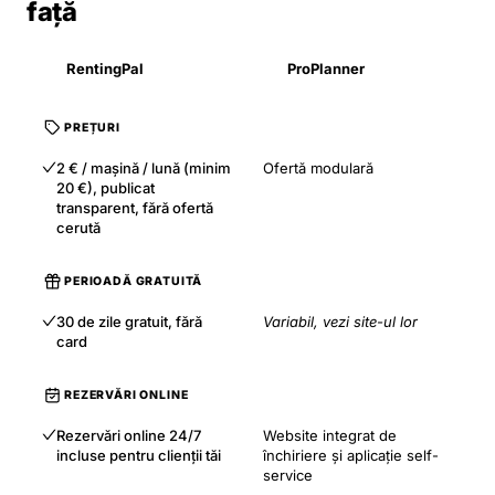
față
RentingPal
ProPlanner
PREȚURI
2 € / mașină / lună (minim
Ofertă modulară
20 €), publicat
transparent, fără ofertă
cerută
PERIOADĂ GRATUITĂ
30 de zile gratuit, fără
Variabil, vezi site-ul lor
card
REZERVĂRI ONLINE
Rezervări online 24/7
Website integrat de
incluse pentru clienții tăi
închiriere și aplicație self-
service