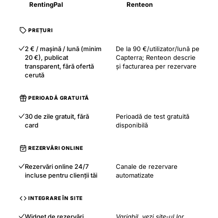
RentingPal
Renteon
PREȚURI
2 € / mașină / lună (minim
De la 90 €/utilizator/lună pe
20 €), publicat
Capterra; Renteon descrie
transparent, fără ofertă
și facturarea per rezervare
cerută
PERIOADĂ GRATUITĂ
30 de zile gratuit, fără
Perioadă de test gratuită
card
disponibilă
REZERVĂRI ONLINE
Rezervări online 24/7
Canale de rezervare
incluse pentru clienții tăi
automatizate
INTEGRARE ÎN SITE
Widget de rezervări
Variabil, vezi site-ul lor