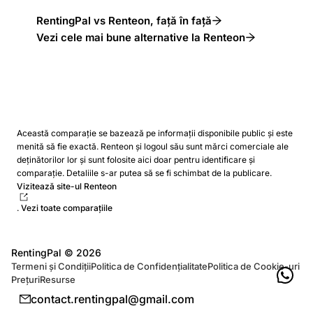
RentingPal vs Renteon, față în față
Vezi cele mai bune alternative la Renteon
Această comparație se bazează pe informații disponibile public și este
menită să fie exactă. Renteon și logoul său sunt mărci comerciale ale
deținătorilor lor și sunt folosite aici doar pentru identificare și
comparație. Detaliile s-ar putea să se fi schimbat de la publicare.
Vizitează site-ul Renteon
.
Vezi toate comparațiile
RentingPal ©
2026
Termeni și Condiții
Politica de Confidențialitate
Politica de Cookie-uri
Prețuri
Resurse
contact.rentingpal@gmail.com