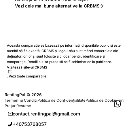
Vezi cele mai bune alternative la CRBMS
Această comparație se bazează pe informații disponibile public și este
menită să fie exactă. CRBMS și logoul său sunt mărci comerciale ale
deținătorilor lor și sunt folosite aici doar pentru identificare și
comparație. Detaliile s-ar putea să se fi schimbat de la publicare.
Vizitează site-ul CRBMS
.
Vezi toate comparațiile
RentingPal ©
2026
Termeni și Condiții
Politica de Confidențialitate
Politica de Cookie-uri
Prețuri
Resurse
contact.rentingpal@gmail.com
+40753768057