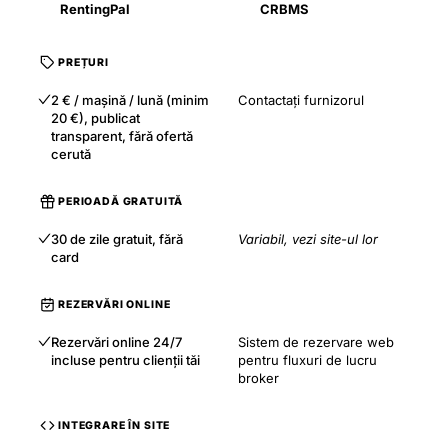
RentingPal
CRBMS
PREȚURI
2 € / mașină / lună (minim
Contactați furnizorul
20 €), publicat
transparent, fără ofertă
cerută
PERIOADĂ GRATUITĂ
30 de zile gratuit, fără
Variabil, vezi site-ul lor
card
REZERVĂRI ONLINE
Rezervări online 24/7
Sistem de rezervare web
incluse pentru clienții tăi
pentru fluxuri de lucru
broker
INTEGRARE ÎN SITE