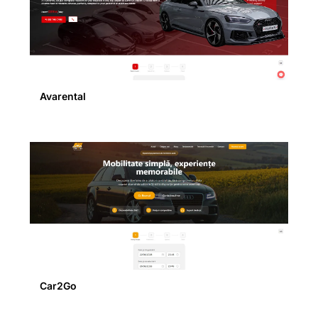
Avarental
Car2Go