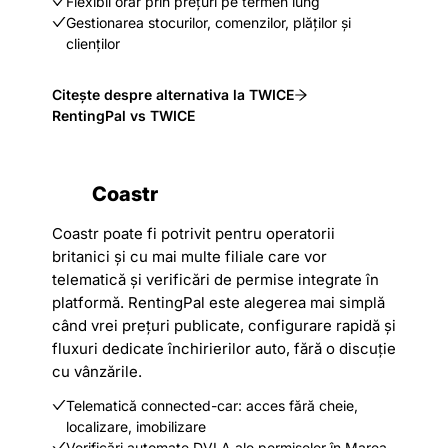
Flexibil orar prin prețuri pe termen lung
Gestionarea stocurilor, comenzilor, plăților și
clienților
Citește despre alternativa la TWICE
RentingPal vs TWICE
Coastr
Coastr poate fi potrivit pentru operatorii
britanici și cu mai multe filiale care vor
telematică și verificări de permise integrate în
platformă. RentingPal este alegerea mai simplă
când vrei prețuri publicate, configurare rapidă și
fluxuri dedicate închirierilor auto, fără o discuție
cu vânzările.
Telematică connected-car: acces fără cheie,
localizare, imobilizare
Verificări automate DVLA ale permiselor în Marea