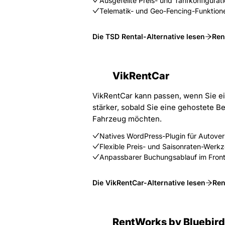
Ausgefeilte Preis- und Tarifkonfigurat
Telematik- und Geo-Fencing-Funktion
Die TSD Rental-Alternative lesen
Ren
VikRentCar
VikRentCar kann passen, wenn Sie ein
stärker, sobald Sie eine gehostete B
Fahrzeug möchten.
Natives WordPress-Plugin für Autov
Flexible Preis- und Saisonraten-Werk
Anpassbarer Buchungsablauf im Fron
Die VikRentCar-Alternative lesen
Ren
RentWorks by Bluebird