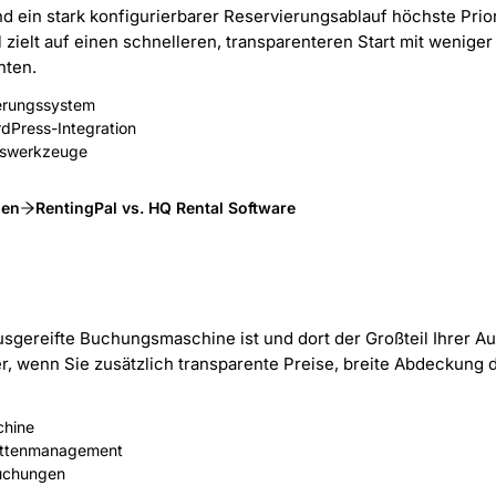
 ein stark konfigurierbarer Reservierungsablauf höchste Prior
 zielt auf einen schnelleren, transparenteren Start mit wenige
hten.
vierungssystem
dPress-Integration
gswerkzeuge
sen
RentingPal vs. HQ Rental Software
ausgereifte Buchungsmaschine ist und dort der Großteil Ihrer Au
r, wenn Sie zusätzlich transparente Preise, breite Abdeckung d
chine
lottenmanagement
Buchungen