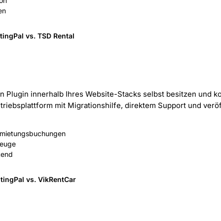
ion
en
tingPal vs. TSD Rental
 Plugin innerhalb Ihres Website-Stacks selbst besitzen und ko
etriebsplattform mit Migrationshilfe, direktem Support und ver
ermietungsbuchungen
zeuge
tend
tingPal vs. VikRentCar