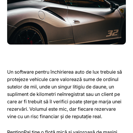
Un software pentru închirierea auto de lux trebuie să
protejeze vehicule care valorează sume de ordinul
sutelor de mii, unde un singur litigiu de daune, un
supliment de kilometri neînregistrat sau un client pe
care ar fi trebuit să îl verifici poate șterge marja unei
rezervări. Volumul este mic, dar fiecare rezervare
vine cu un risc financiar și de reputație real.
RentingPal ține o flotă mică și valoroasă de mașini