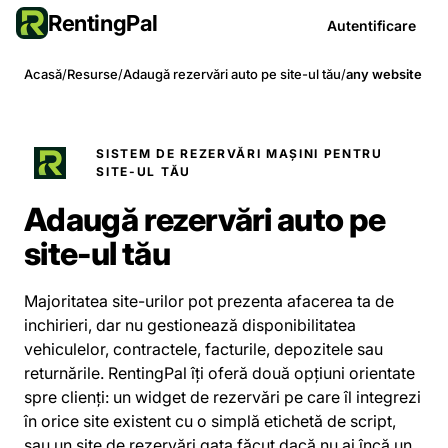
RentingPal
Autentificare
Acasă
/
Resurse
/
Adaugă rezervări auto pe site-ul tău
/
any website
SISTEM DE REZERVĂRI MAȘINI PENTRU
SITE-UL TĂU
Adaugă rezervări auto pe
site-ul tău
Majoritatea site-urilor pot prezenta afacerea ta de
inchirieri, dar nu gestionează disponibilitatea
vehiculelor, contractele, facturile, depozitele sau
returnările. RentingPal îți oferă două opțiuni orientate
spre clienți: un widget de rezervări pe care îl integrezi
în orice site existent cu o simplă etichetă de script,
sau un site de rezervări gata făcut dacă nu ai încă un