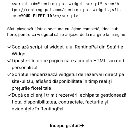
<script id="renting-pal-widget-script" src="
ht
tps://renting-pal.com
/renting-pal-widget.js?fl
eet=
YOUR_FLEET_ID
"></script>
Sfat: plasează-l într-o secțiune cu lățime completă, ideal sub
hero, pentru ca widgetul să se afișeze de la margine la margine.
Copiază script-ul widget-ului RentingPal din Setările
Widget
Lipește-l în orice pagină care acceptă HTML sau cod
personalizat
Scriptul renderizează widgetul de rezervări direct pe
site-ul tău, afișând disponibilitate în timp real și
prețurile flotei tale
După ce clienții trimit rezervări, echipa ta gestionează
flota, disponibilitatea, contractele, facturile și
evidențele în RentingPal
Începe gratuit