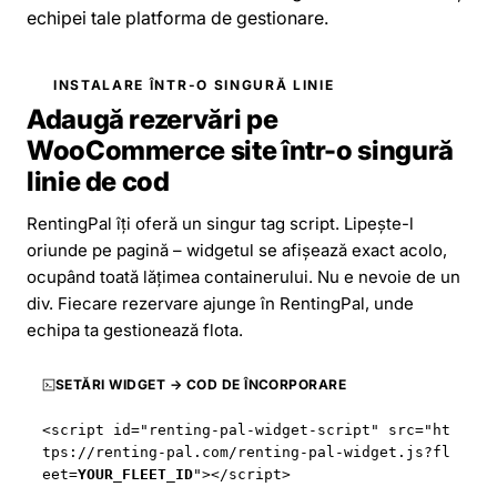
echipei tale platforma de gestionare.
INSTALARE ÎNTR-O SINGURĂ LINIE
Adaugă rezervări pe
WooCommerce site într-o singură
linie de cod
RentingPal îți oferă un singur tag script. Lipește-l
oriunde pe pagină – widgetul se afișează exact acolo,
ocupând toată lățimea containerului. Nu e nevoie de un
div. Fiecare rezervare ajunge în RentingPal, unde
echipa ta gestionează flota.
SETĂRI WIDGET → COD DE ÎNCORPORARE
<script id="renting-pal-widget-script" src="
ht
tps://renting-pal.com
/renting-pal-widget.js?fl
eet=
YOUR_FLEET_ID
"></script>