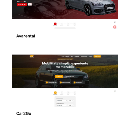
Avarental
Car2Go