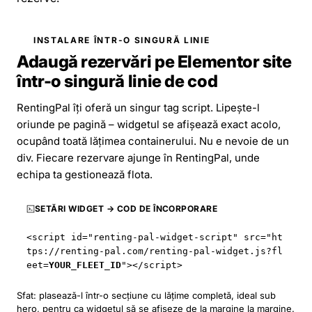
INSTALARE ÎNTR-O SINGURĂ LINIE
Adaugă rezervări pe Elementor site
într-o singură linie de cod
RentingPal îți oferă un singur tag script. Lipește-l
oriunde pe pagină – widgetul se afișează exact acolo,
ocupând toată lățimea containerului. Nu e nevoie de un
div. Fiecare rezervare ajunge în RentingPal, unde
echipa ta gestionează flota.
SETĂRI WIDGET → COD DE ÎNCORPORARE
<script id="renting-pal-widget-script" src="
ht
tps://renting-pal.com
/renting-pal-widget.js?fl
eet=
YOUR_FLEET_ID
"></script>
Sfat: plasează-l într-o secțiune cu lățime completă, ideal sub
hero, pentru ca widgetul să se afișeze de la margine la margine.