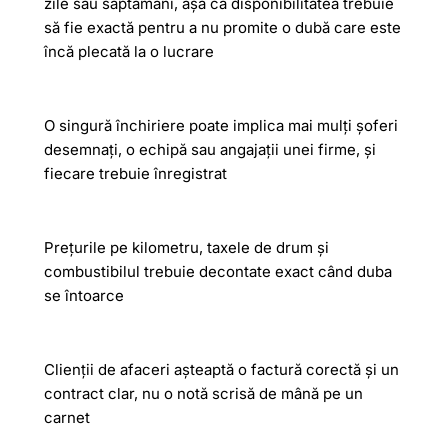
zile sau săptămâni, așa că disponibilitatea trebuie
să fie exactă pentru a nu promite o dubă care este
încă plecată la o lucrare
O singură închiriere poate implica mai mulți șoferi
desemnați, o echipă sau angajații unei firme, și
fiecare trebuie înregistrat
Prețurile pe kilometru, taxele de drum și
combustibilul trebuie decontate exact când duba
se întoarce
Clienții de afaceri așteaptă o factură corectă și un
contract clar, nu o notă scrisă de mână pe un
carnet