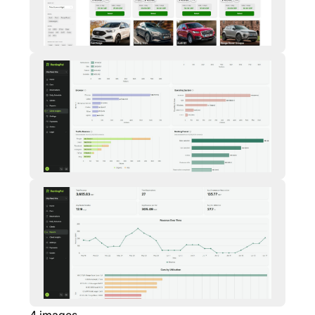
4
images