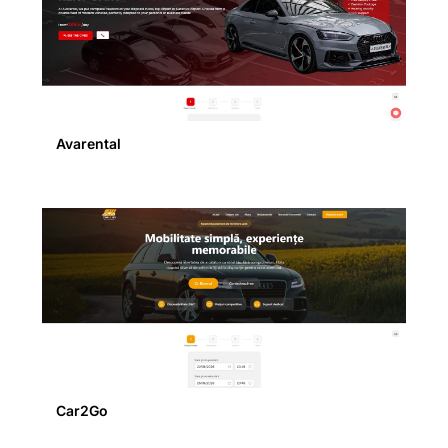
Avarental
Car2Go