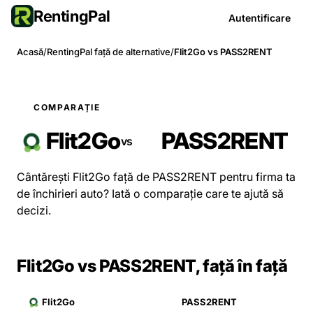
RentingPal
Autentificare
Acasă
/
RentingPal față de alternative
/
Flit2Go vs PASS2RENT
COMPARAȚIE
Flit2Go
PASS2RENT
vs
Cântărești Flit2Go față de PASS2RENT pentru firma ta
de închirieri auto? Iată o comparație care te ajută să
decizi.
Flit2Go vs PASS2RENT, față în față
Flit2Go
PASS2RENT