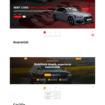
Avarental
Car2Go