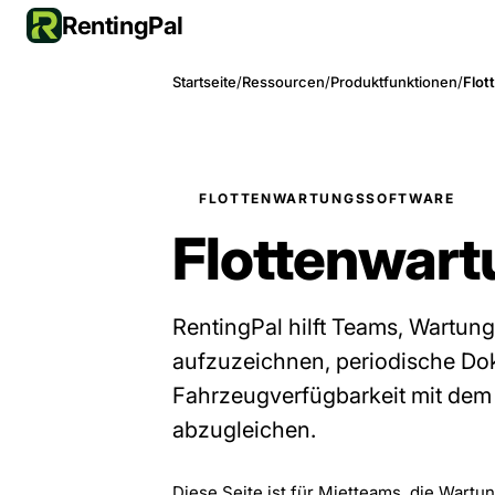
RentingPal
Startseite
/
Ressourcen
/
Produktfunktionen
/
Flot
FLOTTENWARTUNGSSOFTWARE
Flottenwart
RentingPal hilft Teams, Wartung
aufzuzeichnen, periodische Do
Fahrzeugverfügbarkeit mit dem 
abzugleichen.
Diese Seite ist für Mietteams, die Wart