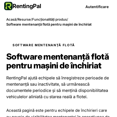
RentingPal
Autentificare
Acasă
/
Resurse
/
Funcționalități produs
/
Software mentenanță flotă pentru mașini de închiriat
SOFTWARE MENTENANȚĂ FLOTĂ
Software mentenanță flotă
pentru mașini de închiriat
RentingPal ajută echipele să înregistreze perioade de
mentenanță sau inactivitate, să urmărească
documentele periodice și să mențină disponibilitatea
vehiculelor aliniată cu starea reală a flotei.
Această pagină este pentru echipele de închirieri care
au nevoie de vizibilitatea mentenanței în operațiunea de