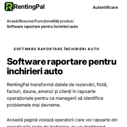
RentingPal
Autentificare
Acasă
/
Resurse
/
Funcționalități produs
/
Software raportare pentru închirieri auto
SOFTWARE RAPORTARE ÎNCHIRIERI AUTO
Software raportare pentru
închirieri auto
RentingPal transformă datele de rezervări, flotă,
facturi, daune, amenzi și clienți în rapoarte
operaționale pentru ca managerii să identifice
problemele mai devreme.
Această pagină vizează operatorii care vor rapoarte din
operațiunile reale de închiriere, nu un dashboard