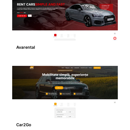
Avarental
Car2Go