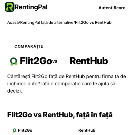
RentingPal
Autentificare
Acasă
/
RentingPal față de alternative
/
Flit2Go vs RentHub
COMPARAȚIE
Flit2Go
RentHub
vs
Cântărești Flit2Go față de RentHub pentru firma ta de
închirieri auto? Iată o comparație care te ajută să
decizi.
Flit2Go vs RentHub, față în față
Flit2Go
RentHub