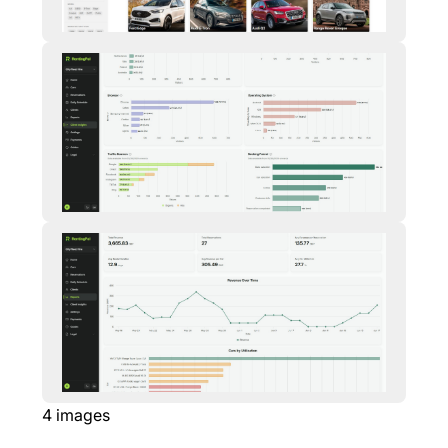
4
images