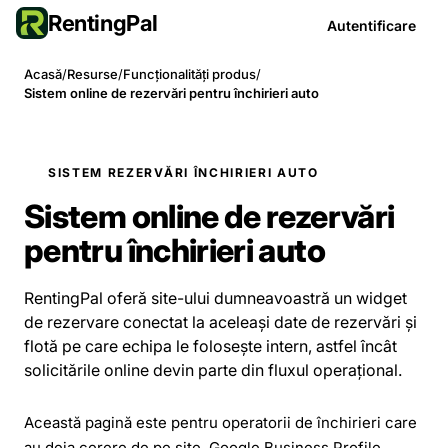
RentingPal
Autentificare
Acasă
/
Resurse
/
Funcționalități produs
/
Sistem online de rezervări pentru închirieri auto
SISTEM REZERVĂRI ÎNCHIRIERI AUTO
Sistem online de rezervări
pentru închirieri auto
RentingPal oferă site-ului dumneavoastră un widget
de rezervare conectat la aceleași date de rezervări și
flotă pe care echipa le folosește intern, astfel încât
solicitările online devin parte din fluxul operațional.
Această pagină este pentru operatorii de închirieri care
au deja cerere de pe site, Google Business Profile,