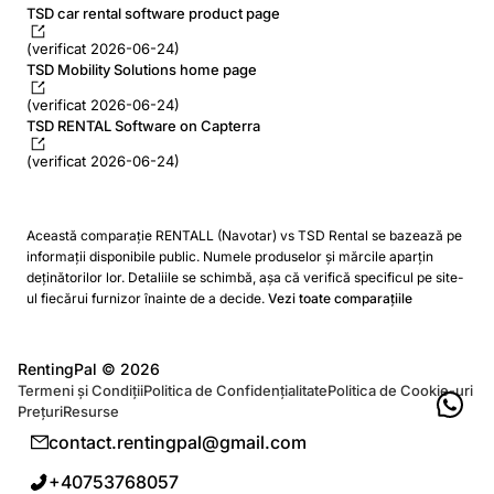
TSD car rental software product page
(verificat 2026-06-24)
TSD Mobility Solutions home page
(verificat 2026-06-24)
TSD RENTAL Software on Capterra
(verificat 2026-06-24)
Această comparație RENTALL (Navotar) vs TSD Rental se bazează pe
informații disponibile public. Numele produselor și mărcile aparțin
deținătorilor lor. Detaliile se schimbă, așa că verifică specificul pe site-
ul fiecărui furnizor înainte de a decide.
Vezi toate comparațiile
RentingPal ©
2026
Termeni și Condiții
Politica de Confidențialitate
Politica de Cookie-uri
Prețuri
Resurse
contact.rentingpal@gmail.com
+40753768057