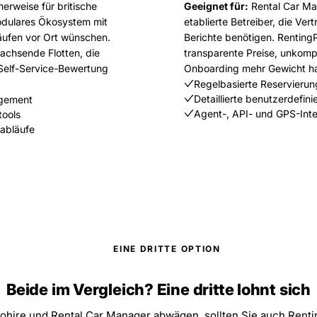
herweise für britische
Geeignet für:
Rental Car Ma
odulares Ökosystem mit
etablierte Betreiber, die Ve
äufen vor Ort wünschen.
Berichte benötigen. RentingPa
wachsende Flotten, die
transparente Preise, unkompl
 Self-Service-Bewertung
Onboarding mehr Gewicht h
Regelbasierte Reservieru
Detaillierte benutzerdefin
agement
Agent-, API- und GPS-Int
tools
abläufe
EINE DRITTE OPTION
Beide im Vergleich? Eine dritte lohnt sich
ohire und Rental Car Manager abwägen, sollten Sie auch Rentin