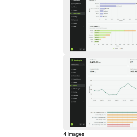
4
images