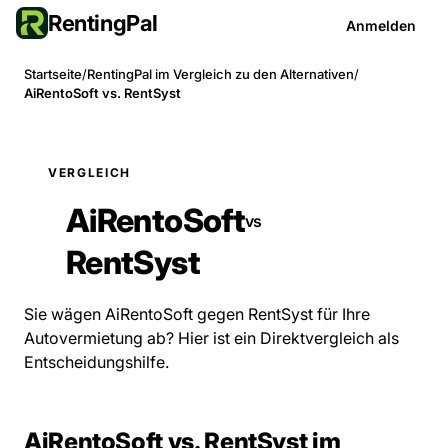
RentingPal
Anmelden
Startseite
/
RentingPal im Vergleich zu den Alternativen
/
AiRentoSoft vs. RentSyst
VERGLEICH
AiRentoSoft
vs
RentSyst
Sie wägen AiRentoSoft gegen RentSyst für Ihre
Autovermietung ab? Hier ist ein Direktvergleich als
Entscheidungshilfe.
AiRentoSoft vs. RentSyst im