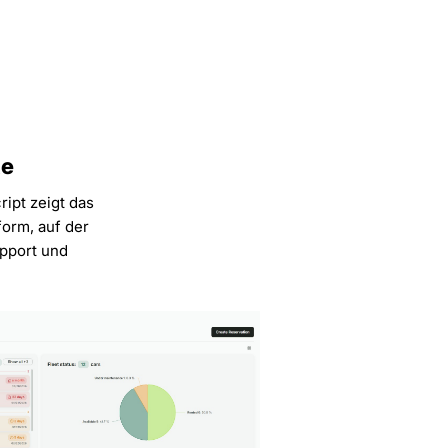
te
ipt zeigt das
form, auf der
upport und