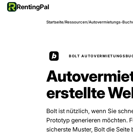
RentingPal
Startseite
/
Ressourcen
/
Autovermietungs-Buchu
BOLT AUTOVERMIETUNGSBU
Autovermiet
erstellte We
Bolt ist nützlich, wenn Sie schn
Prototyp generieren möchten. F
sicherste Muster, Bolt die Seit